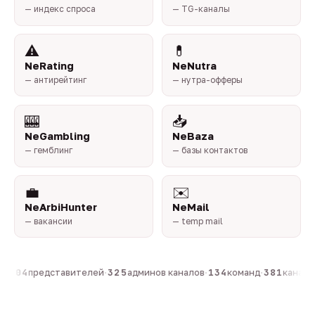
— индекс спроса
— TG-каналы
⚠️
💊
NeRating
NeNutra
— антирейтинг
— нутра-офферы
🎰
📥
NeGambling
NeBaza
— гемблинг
— базы контактов
💼
✉️
NeArbiHunter
NeMail
— вакансии
— temp mail
·
804
представителей
·
325
админов каналов
·
134
команд
·
381
каналов