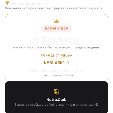
Спонсоры проекта
Компании, которые помогают держать аналитику открытой
ЗОЛОТОЙ СПОНСОР
AI-аналитика спроса на iGaming — индекс, тренды, конкуренты
ПРОМОКОД ОТ NEBLASK
NEBLASK1
−15% на подписку · до 1 сентября
пока строится NeBlask
Nutra.Club
Закрытое сообщество Nutra-вертикали от команды M1