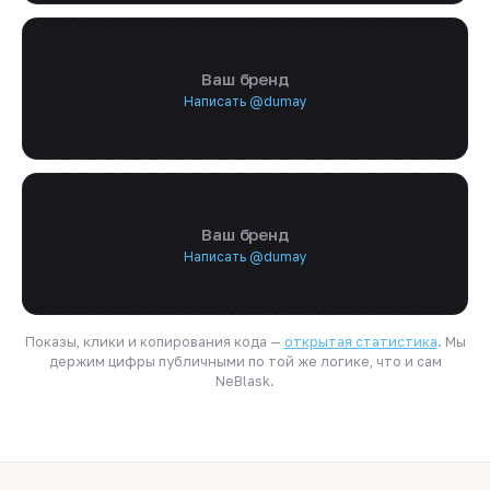
Ваш бренд
Написать @dumay
Ваш бренд
Написать @dumay
Показы, клики и копирования кода —
открытая статистика
. Мы
держим цифры публичными по той же логике, что и сам
NeBlask.