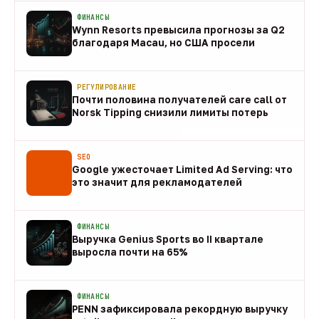
ФИНАНСЫ
Wynn Resorts превысила прогнозы за Q2
благодаря Macau, но США просели
09 авг
РЕГУЛИРОВАНИЕ
Почти половина получателей care call от
Norsk Tipping снизили лимиты потерь
08 авг
SEO
Google ужесточает Limited Ad Serving: что
это значит для рекламодателей
08 авг
ФИНАНСЫ
Выручка Genius Sports во II квартале
выросла почти на 65%
08 авг
ФИНАНСЫ
PENN зафиксировала рекордную выручку