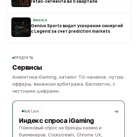
retail-сегмента во II квартале
08 авг
ФИНАНСЫ
Genius Sports видит ускорение синергий
с Legend за счет prediction markets
08 авг
ПРОДУКТЫ
Сервисы
Аналитика iGaming, каталог TG-каналов, нутра-
офферы, вакансии арбитража. Бесплатно, с
честными цифрами.
→
NeBlask
Индекс спроса iGaming
Поисковый спрос на бренды казино и
букмекеров. Clickstream, Chrome UX,