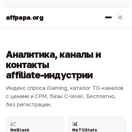
affpapa
.
org
Аналитика, каналы и
контакты
affiliate-индустрии
Индекс спроса iGaming, каталог TG-каналов
с ценами и CPM, базы C-level. Бесплатно,
без регистрации.
📈
📊
NeBlask
NeTGStats