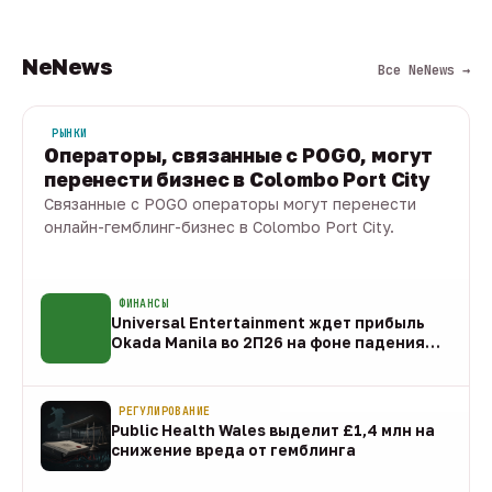
NeNews
Все NeNews →
РЫНКИ
Операторы, связанные с POGO, могут
перенести бизнес в Colombo Port City
Связанные с POGO операторы могут перенести
онлайн-гемблинг-бизнес в Colombo Port City.
09 авг · 1 мин
ФИНАНСЫ
Universal Entertainment ждет прибыль
Okada Manila во 2П26 на фоне падения
EBITDA
09 авг
РЕГУЛИРОВАНИЕ
Public Health Wales выделит £1,4 млн на
снижение вреда от гемблинга
09 авг