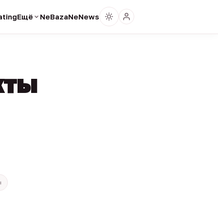
ting
Ещё
NeBaza
NeNews
кты
ы