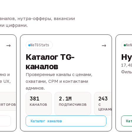
каналов, нутра-офферы, вакансии
ыми цифрами.
→
→
NeTGStats
Ne
Каталог TG-
Ну
каналов
17,4
Филь
ино и
Проверенные каналы с ценами,
e UX,
охватами, CPM и контактами
админов.
381
2.1M
243
ЛЯТОРОВ
КАНАЛОВ
ПОДПИСЧИКОВ
С
ЦЕНАМИ
Каталог каналов
Ка