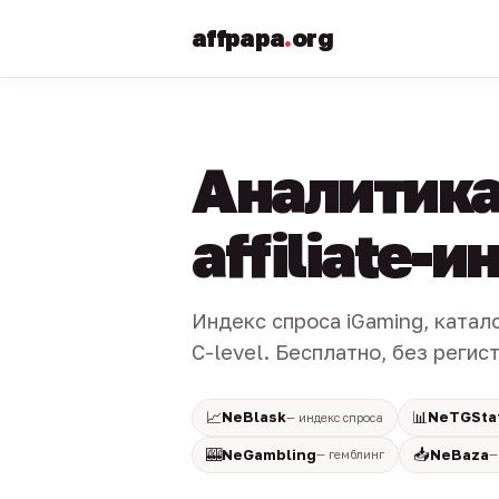
affpapa
.
org
Аналитика
affiliate-
Индекс спроса iGaming, катал
C-level. Бесплатно, без регис
📈
📊
NeBlask
NeTGSta
— индекс спроса
🎰
📥
NeGambling
NeBaza
— гемблинг
—