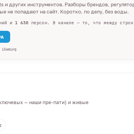
ts и других инструментов. Разборы брендов, регулято
е не попадают на сайт. Коротко, по делу, без воды.
ний и
1 630
персон. В канале — то, что между строк
PA
 iGaming
ключевых — наши пре-пати) и живые
2