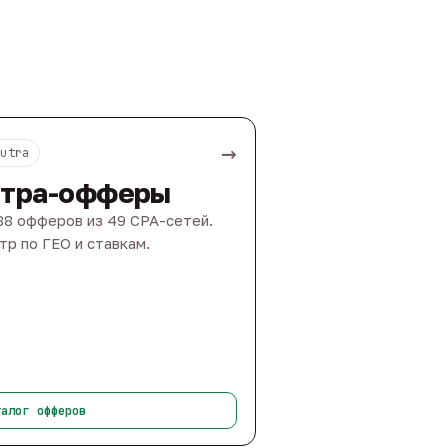
→
Nutra
тра-офферы
88 офферов из 49 CPA-сетей.
тр по ГЕО и ставкам.
талог офферов