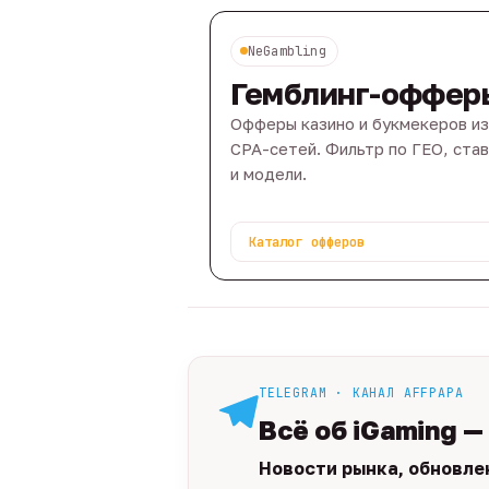
NeGambling
Гемблинг-оффер
Офферы казино и букмекеров из
CPA-сетей. Фильтр по ГЕО, ста
и модели.
Каталог офферов
TELEGRAM · КАНАЛ AFFPAPA
Всё об iGaming —
Новости рынка, обновле