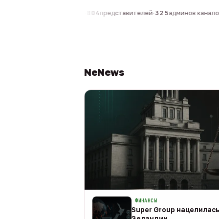
0
компаний
·
1 630
персон
·
804
представителей
·
325
админов каналов
·
NeNews
ФИНАНСЫ
Super Group нацелилась
Зеландии