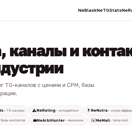
NeBlask
NeTGStats
NeRa
, каналы и конта
индустрии
ог TG-каналов с ценами и CPM, базы
трации.
⚠️
💊
ts
NeRating
NeNutra
— TG-каналы
— антирейтинг
— нутра-оффер
💼
✉️
NeArbiHunter
NeMail
 базы контактов
— вакансии
— temp mail