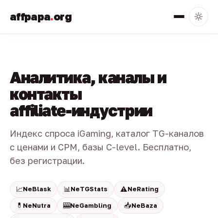
affpapa
.
org
Аналитика, каналы и
контакты
affiliate-индустрии
Индекс спроса iGaming, каталог TG-каналов
с ценами и CPM, базы C-level. Бесплатно,
без регистрации.
📈
📊
⚠️
NeBlask
NeTGStats
NeRating
💊
🎰
📥
NeNutra
NeGambling
NeBaza