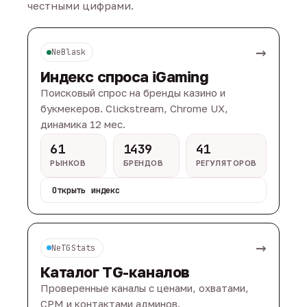
честными цифрами.
→
NeBlask
Индекс спроса iGaming
Поисковый спрос на бренды казино и
букмекеров. Clickstream, Chrome UX,
динамика 12 мес.
61
1439
41
РЫНКОВ
БРЕНДОВ
РЕГУЛЯТОРОВ
Открыть индекс
→
NeTGStats
Каталог TG-каналов
Проверенные каналы с ценами, охватами,
CPM и контактами админов.