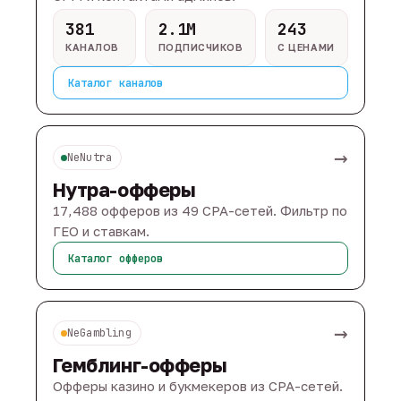
381
2.1M
243
КАНАЛОВ
ПОДПИСЧИКОВ
С ЦЕНАМИ
Каталог каналов
→
NeNutra
Нутра-офферы
17,488 офферов из 49 CPA-сетей. Фильтр по
ГЕО и ставкам.
Каталог офферов
→
NeGambling
Гемблинг-офферы
Офферы казино и букмекеров из CPA-сетей.