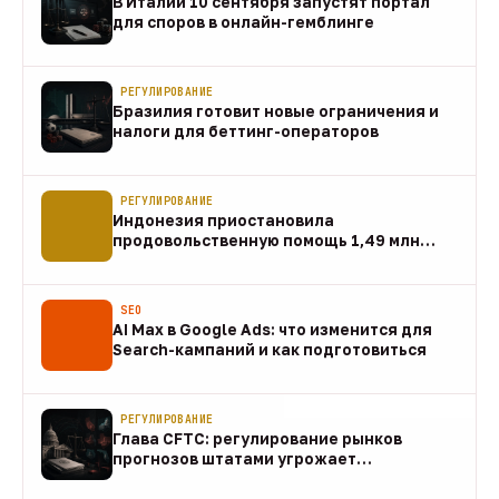
В Италии 10 сентября запустят портал
для споров в онлайн-гемблинге
07 авг
РЕГУЛИРОВАНИЕ
Бразилия готовит новые ограничения и
налоги для беттинг-операторов
07 авг
РЕГУЛИРОВАНИЕ
Индонезия приостановила
продовольственную помощь 1,49 млн
домохозяйств
07 авг
SEO
AI Max в Google Ads: что изменится для
Search-кампаний и как подготовиться
07 авг
РЕГУЛИРОВАНИЕ
Глава CFTC: регулирование рынков
прогнозов штатами угрожает
федеральному рынку
07 авг