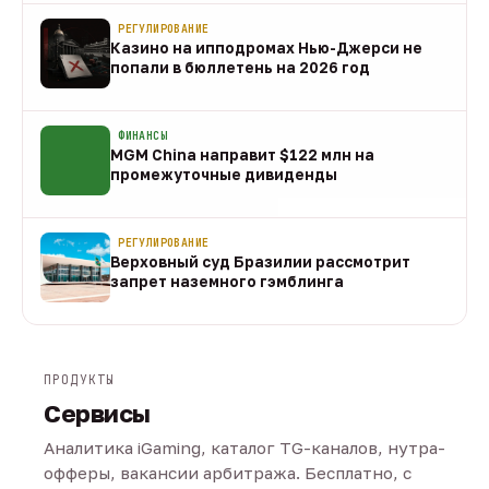
РЕГУЛИРОВАНИЕ
Казино на ипподромах Нью-Джерси не
попали в бюллетень на 2026 год
07 авг
ФИНАНСЫ
MGM China направит $122 млн на
промежуточные дивиденды
07 авг
РЕГУЛИРОВАНИЕ
Верховный суд Бразилии рассмотрит
запрет наземного гэмблинга
07 авг
ПРОДУКТЫ
Сервисы
Аналитика iGaming, каталог TG-каналов, нутра-
офферы, вакансии арбитража. Бесплатно, с