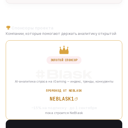
Спонсоры проекта
Компании, которые помогают держать аналитику открытой
ЗОЛОТОЙ СПОНСОР
AI-аналитика спроса на iGaming — индекс, тренды, конкуренты
ПРОМОКОД ОТ NEBLASK
NEBLASK1
−15% на подписку · до 1 сентября
пока строится NeBlask