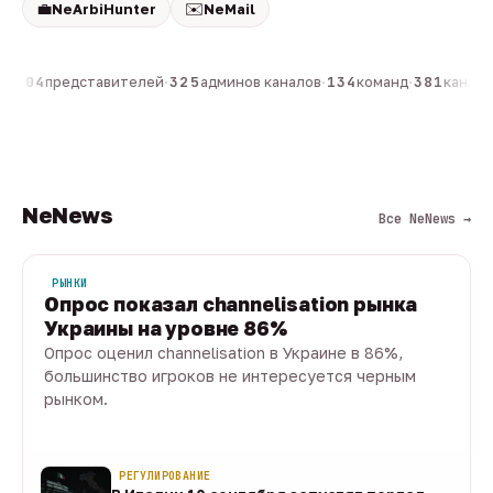
💼
✉️
NeArbiHunter
NeMail
н
·
804
представителей
·
325
админов каналов
·
134
команд
·
381
каналов
NeNews
Все NeNews →
РЫНКИ
Опрос показал channelisation рынка
Украины на уровне 86%
Опрос оценил channelisation в Украине в 86%,
большинство игроков не интересуется черным
рынком.
07 авг · 1 мин
РЕГУЛИРОВАНИЕ