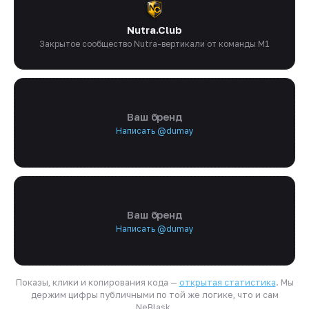
Nutra.Club
Закрытое сообщество Nutra-вертикали от команды M1
Ваш бренд
Написать @dumay
Ваш бренд
Написать @dumay
Показы, клики и копирования кода —
открытая статистика
. Мы
держим цифры публичными по той же логике, что и сам
NeBlask.