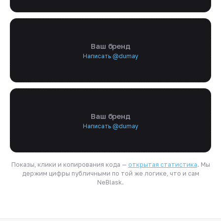
Ваш бренд
Написать @dumay
Ваш бренд
Написать @dumay
Показы, клики и копирования кода —
открытая статистика
. Мы
держим цифры публичными по той же логике, что и сам
NeBlask.