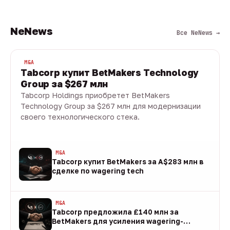
NeNews
Все NeNews →
M&A
Tabcorp купит BetMakers Technology
Group за $267 млн
Tabcorp Holdings приобретет BetMakers
Technology Group за $267 млн для модернизации
своего технологического стека.
10 авг · 1 мин
M&A
Tabcorp купит BetMakers за A$283 млн в
сделке по wagering tech
10 авг
M&A
Tabcorp предложила £140 млн за
BetMakers для усиления wagering-