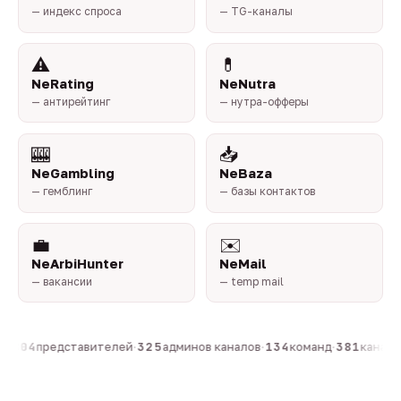
— индекс спроса
— TG-каналы
⚠️
💊
NeRating
NeNutra
— антирейтинг
— нутра-офферы
🎰
📥
NeGambling
NeBaza
— гемблинг
— базы контактов
💼
✉️
NeArbiHunter
NeMail
— вакансии
— temp mail
н
·
804
представителей
·
325
админов каналов
·
134
команд
·
381
каналов