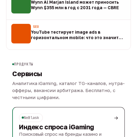
Wynn Al Marjan Island может приносить
Wynn $355 млн в год с 2031 года — CBRE
10 авг
SEO
YouTube тестирует image ads в
горизонтальном mobile: что это значит
для арбитража
09 авг
ПРОДУКТЫ
Сервисы
Аналитика iGaming, каталог TG-каналов, нутра-
офферы, вакансии арбитража. Бесплатно, с
честными цифрами.
→
NeBlask
Индекс спроса iGaming
Поисковый спрос на бренды казино и