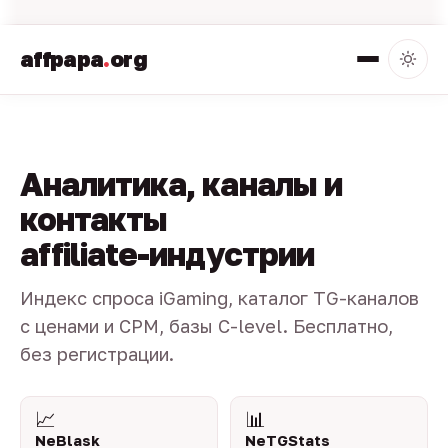
affpapa
.
org
Аналитика, каналы и
контакты
affiliate-индустрии
Индекс спроса iGaming, каталог TG-каналов
с ценами и CPM, базы C-level. Бесплатно,
без регистрации.
📈
📊
NeBlask
NeTGStats