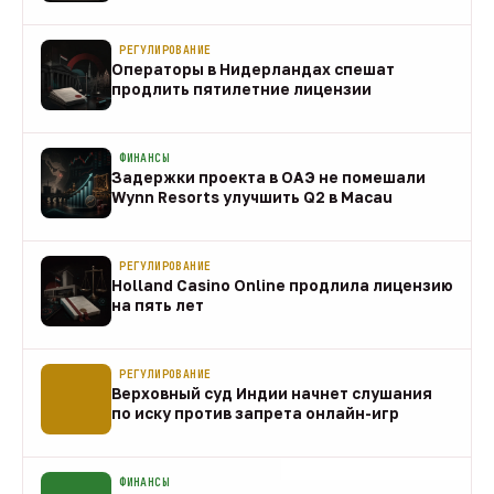
направления
10 авг
РЕГУЛИРОВАНИЕ
Операторы в Нидерландах спешат
продлить пятилетние лицензии
10 авг
ФИНАНСЫ
Задержки проекта в ОАЭ не помешали
Wynn Resorts улучшить Q2 в Macau
10 авг
РЕГУЛИРОВАНИЕ
Holland Casino Online продлила лицензию
на пять лет
10 авг
РЕГУЛИРОВАНИЕ
Верховный суд Индии начнет слушания
по иску против запрета онлайн-игр
10 авг
ФИНАНСЫ