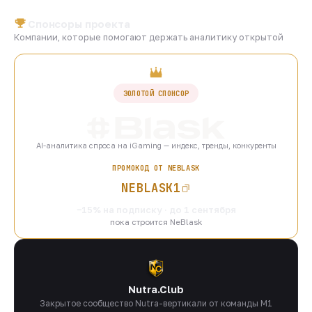
Спонсоры проекта
Компании, которые помогают держать аналитику открытой
ЗОЛОТОЙ СПОНСОР
AI-аналитика спроса на iGaming — индекс, тренды, конкуренты
ПРОМОКОД ОТ NEBLASK
NEBLASK1
−15% на подписку · до 1 сентября
пока строится NeBlask
Nutra.Club
Закрытое сообщество Nutra-вертикали от команды M1