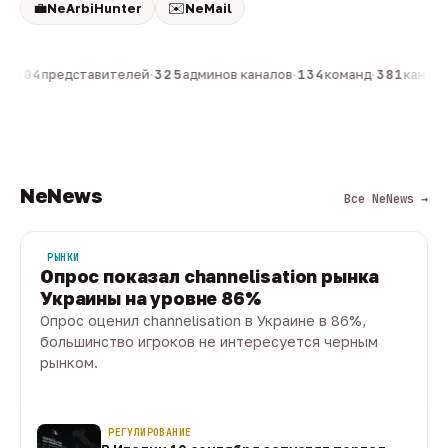
💼
✉️
NeArbiHunter
NeMail
н
·
804
представителей
·
325
админов каналов
·
134
команд
·
381
каналов
NeNews
Все NeNews →
РЫНКИ
Опрос показал channelisation рынка
Украины на уровне 86%
Опрос оценил channelisation в Украине в 86%,
большинство игроков не интересуется черным
рынком.
07 авг · 1 мин
РЕГУЛИРОВАНИЕ