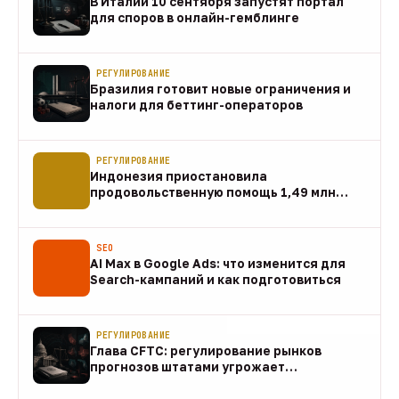
В Италии 10 сентября запустят портал
для споров в онлайн-гемблинге
07 авг
РЕГУЛИРОВАНИЕ
Бразилия готовит новые ограничения и
налоги для беттинг-операторов
07 авг
РЕГУЛИРОВАНИЕ
Индонезия приостановила
продовольственную помощь 1,49 млн
домохозяйств
07 авг
SEO
AI Max в Google Ads: что изменится для
Search-кампаний и как подготовиться
07 авг
РЕГУЛИРОВАНИЕ
Глава CFTC: регулирование рынков
прогнозов штатами угрожает
федеральному рынку
07 авг