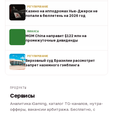
РЕГУЛИРОВАНИЕ
Казино на ипподромах Нью-Джерси не
попали в бюллетень на 2026 год
07 авг
ФИНАНСЫ
MGM China направит $122 млн на
промежуточные дивиденды
07 авг
РЕГУЛИРОВАНИЕ
Верховный суд Бразилии рассмотрит
запрет наземного гэмблинга
07 авг
ПРОДУКТЫ
Сервисы
Аналитика iGaming, каталог TG-каналов, нутра-
офферы, вакансии арбитража. Бесплатно, с