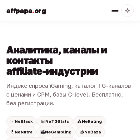
affpapa
.
org
Аналитика, каналы и
контакты
affiliate-индустрии
Индекс спроса iGaming, каталог TG-каналов
с ценами и CPM, базы C-level. Бесплатно,
без регистрации.
📈
📊
⚠️
NeBlask
NeTGStats
NeRating
💊
🎰
📥
NeNutra
NeGambling
NeBaza