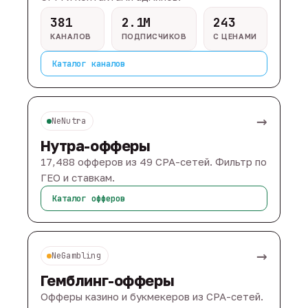
381
2.1M
243
КАНАЛОВ
ПОДПИСЧИКОВ
С ЦЕНАМИ
Каталог каналов
→
NeNutra
Нутра-офферы
17,488 офферов из 49 CPA-сетей. Фильтр по
ГЕО и ставкам.
Каталог офферов
→
NeGambling
Гемблинг-офферы
Офферы казино и букмекеров из CPA-сетей.