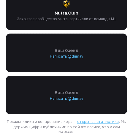
Nutra.Club
Закрытое сообщество Nutra-вертикали от команды M1
Ваш бренд
Написать @dumay
Ваш бренд
Написать @dumay
Показы, клики и копирования кода —
открытая статистика
. Мы
держим цифры публичными по той же логике, что и сам
NeBlask.