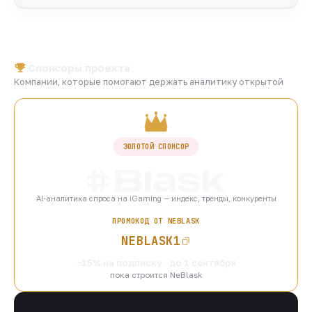
Спонсоры проекта
Компании, которые помогают держать аналитику открытой
ЗОЛОТОЙ СПОНСОР
AI-аналитика спроса на iGaming — индекс, тренды, конкуренты
ПРОМОКОД ОТ NEBLASK
NEBLASK1
−15% на подписку · до 1 сентября
пока строится NeBlask