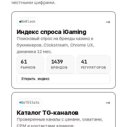
честными цифрами.
→
NeBlask
Индекс спроса iGaming
Поисковый спрос на бренды казино и
букмекеров. Clickstream, Chrome UX,
динамика 12 мес.
61
1439
41
РЫНКОВ
БРЕНДОВ
РЕГУЛЯТОРОВ
Открыть индекс
→
NeTGStats
Каталог TG-каналов
Проверенные каналы с ценами, охватами,
CPM и контактами админов.